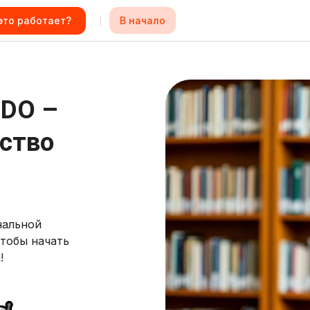
В начало
это работает?
iDO –
ство
нальной
тобы начать
!