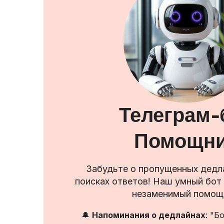
Телеграм-
Помощн
Забудьте о пропущенных дедла
поисках ответов! Наш умный бот 
незаменимый помощ
🔔
Напоминания о дедлайнах
: "Б