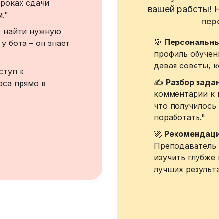
роках сдачи
вашей работы! 
."
пер
е найти нужную
🎯
Персональны
у бота – он знает
профиль обучен
давая советы, 
ступ к
✍️
Разбор зада
рса прямо в
комментарии к
что получилось 
поработать."
🚀
Рекомендаци
Преподаватель 
изучить глубже 
лучших результа