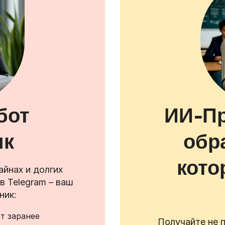
бот
ИИ-Пр
ик
обр
кото
йнах и долгих
в Telegram – ваш
ник:
от заранее
Получайте не п